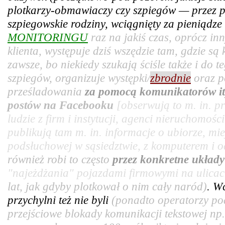
plotkarzy-obmawiaczy czy szpiegów — przez pr
szpiegowskie rodziny, wciągnięty za pieniądz
MONITORINGU
raz na jakiś czas, oprócz in
klienta, występuje dziś wszędzie tam, gdzie są
zawsze, bo niekiedy szukają ściśle także i do t
szpiegów, organizuje występki/
zbrodnie
oraz p
prześladowania
za pomocą komunikatorów it
postów na Facebooku
[obserwują to m. in. 
ludzie z firm i instytucji, agenci nieruchomośc
publikują tam m. in. informacje o ubiorze, mie
podsłuchowej w sąsiedztwie, z komputerem i od
również robi to często
przez konkretne układ
"najeżdżania" pojazdami firmowymi na ulicac
lat, jak gdyby plotkował o nim cały naród)
. W
przychylni też nie byli
(ponadto operatorzy po
przejściowe blokady komunikacji tekstowej np