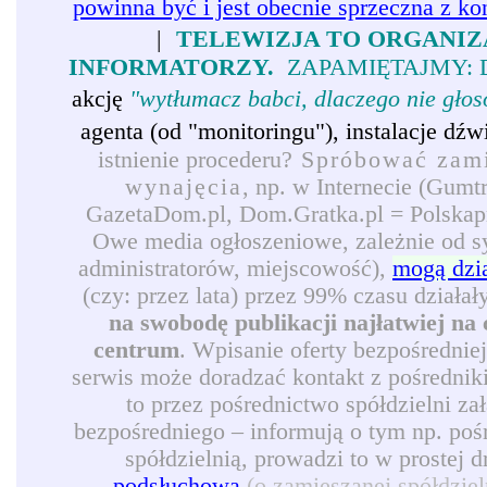
powinna być i jest obecnie sprzeczna z ko
|
TELEWIZJA TO ORGANIZ
INFORMATORZY.
ZAPAMIĘTAJMY: 
akcję
"wytłumacz babci, dlaczego nie gło
agenta (od "monitoringu"), instalacje d
istnienie procederu?
Spróbować zamie
wynajęcia
, np. w Internecie (Gumt
GazetaDom.pl, Dom.Gratka.pl = Polskapre
Owe media ogłoszeniowe, zależnie od syt
administratorów, miejscowość),
mogą dzi
(czy: przez lata) przez 99% czasu działał
na swobodę publikacji najłatwiej na 
centrum
. Wpisanie oferty bezpośrednie
serwis może doradzać kontakt z pośredni
to przez pośrednictwo spółdzielni z
bezpośredniego – informują o tym np. pośr
spółdzielnią, prowadzi to w prostej 
podsłuchową
(o zamieszanej spółdzie