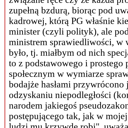
zupełną bzdurą, biorąc pod uw
kadrowej, którą PG właśnie ki
minister (czyli polityk), ale 
ministrem sprawiedliwości, w 
było, tj. miałbym od nich specja
to z podstawowego i prostego
społecznym w wymiarze sprawi
bodajże hasłami przywrócono j
odzyskaniu niepodległości (ko
narodem jakiegoś pseudozako
postępującego tak, jak w mojej
ludzi mu krzywdę robi", uważa