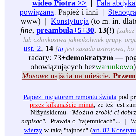
wideo Piotra >>
|
Fala abdyka
powiązana
. Papież i inni |
Stenogr
www) |
Konstytucja
(to m. in. dl
fine
,
preambuła+5+30
,
13(!)
[zakaz 
lub członkostwa jakiejkolwiek grupy, organ
ust. 2
,
14
[
to
jest zasada ustrojowa, bo 
radary: 73+
demokratyzm
— pogr
obowiązujących bez
warunkowo
Masowe
najścia na mieście.
Przema
Papież inicjatorem remontu świata
pod pr
przez kilkanaście minut
, że też jest 
Niżyńskiemu.
"
Można
zrobić ci dobr
napisać"
. Prawda o "tajemnicach"...
|
W
wierzy
w taką "tajność" (
art. 82 Konstytu