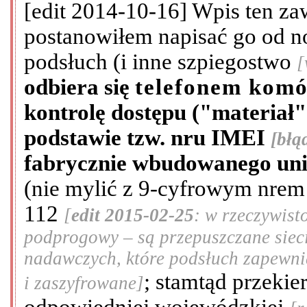
[edit 2014-10-16] Wpis ten zawi
postanowiłem napisać go od 
podsłuch (i inne szpiegostwo
[
odbiera się
telefonem kom
kontrolę dostępu ("materiał"
podstawie tzw. nru IMEI
[błą
fabrycznie wbudowanego unik
(nie mylić z 9-cyfrowym nrem
112
[
edit 2015-02-25
: w rzeczywist
podprogowy – są przepuszczane siec
nadawczych, które podsłuch zapewnia
; stamtąd przeki
i zaszyfrowane]
odpowiedniej wojewódzkiej