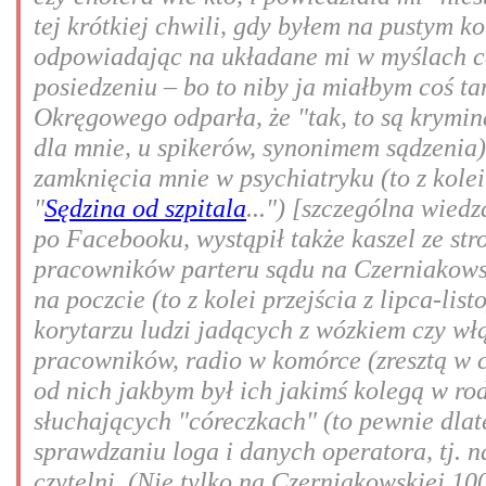
tej krótkiej chwili, gdy byłem na pustym ko
odpowiadając na układane mi w myślach c
posiedzeniu – bo to niby ja miałbym coś ta
Okręgowego odparła, że "tak, to są kryminał
dla mnie, u spikerów, synonimem sądzenia
zamknięcia mnie w psychiatryku (to z kolei
"
Sędzina od szpitala
...") [szczególna wied
po Facebooku, wystąpił także kaszel ze str
pracowników parteru sądu na Czerniakowsk
na poczcie (to z kolei przejścia z lipca-li
korytarzu ludzi jadących z wózkiem czy włą
pracowników, radio w komórce (zresztą w c
od nich jakbym był ich jakimś kolegą w rodz
słuchających "córeczkach" (to pewnie dlat
sprawdzaniu loga i danych operatora, tj. n
czytelni. (Nie tylko na Czerniakowskiej 10