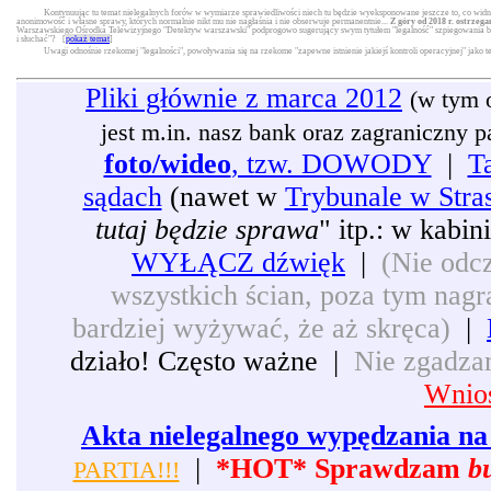
Kontynuując tu temat nielegalnych forów w wymiarze sprawiedliwości niech tu będzie wyeksponowane jeszcze to, co widni
anonimowość i własne sprawy, których normalnie nikt mu nie nagłaśnia i nie obserwuje permanentnie...
Z góry od 2018 r. ostrzega
Warszawskiego Ośrodka Telewizyjnego "Detektyw warszawski" podprogowo sugerujący swym tytułem "legalność" szpiegowania będą
i słuchać"? [
pokaż temat
]
Uwagi odnośnie rzekomej "legalności", powoływania się na rzekome "zapewne istnienie jakiejś kontroli operacyjnej" jako 
Pliki głównie z marca 2012
(w tym 
jest m.in. nasz bank oraz zagraniczny pat
foto/wideo
, tzw. DOWODY
|
T
sądach
(nawet w
Trybunale w Stra
tutaj będzie sprawa
" itp.: w kabi
WYŁĄCZ dźwięk
|
(Nie odcz
wszystkich ścian, poza tym nagra
bardziej wyżywać, że aż skręca)
|
działo! Często ważne |
Nie zgadzam
Wnios
Akta nielegalnego wypędzania na 
|
*HOT* Sprawdzam
b
PARTIA!!!