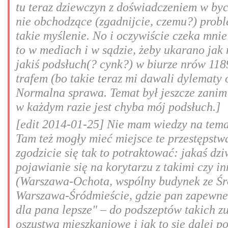
tu teraz dziewczyn z doświadczeniem w byci
nie obchodzące (zgadnijcie, czemu?) probl
takie myślenie. No i oczywiście czeka mnie
to w mediach i w sądzie, żeby ukarano jak 
jakiś podsłuch(? cynk?) w biurze nrów 11
trafem (bo takie teraz mi dawali dylematy 
Normalna sprawa. Temat był jeszcze zanim 
w każdym razie jest chyba mój podsłuch.]
[edit 2014-01-25] Nie mam wiedzy na temat
Tam też mogły mieć miejsce te przestępstw
zgodzicie się tak to potraktować: jakaś dz
pojawianie się na korytarzu z takimi czy 
(Warszawa-Ochota, wspólny budynek ze Śr
Warszawa-Śródmieście, gdzie pan zapewne 
dla pana lepsze" – do podszeptów takich z
oszustwa mieszkaniowe i jak to się dalej p