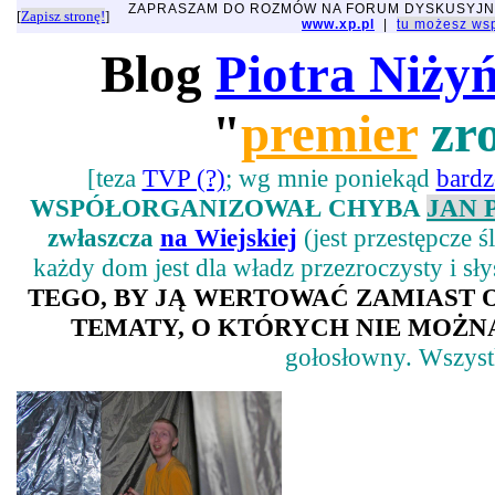
ZAPRASZAM DO ROZMÓW NA FORUM DYSKUSYJ
[
Zapisz stronę!
]
www.xp.pl
|
tu możesz w
Blog
Piotra Niży
"
premier
zro
[teza
TVP (?)
; wg mnie poniekąd
bard
WSPÓŁORGANIZOWAŁ CHYBA
JAN 
zwłaszcza
na Wiejskiej
(jest przestępcze 
każdy dom jest dla władz przezroczysty i sł
TEGO, BY JĄ WERTOWAĆ ZAMIAST
TEMATY, O KTÓRYCH NIE MOŻNA
gołosłowny. Wszystk