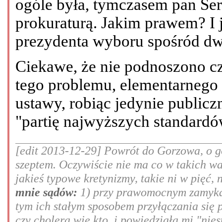
ogóle była, tymczasem pan Ser
prokuraturą. Jakim prawem? I 
prezydenta wyboru spośród d
Ciekawe, że nie podnoszono c
tego problemu, elementarnego 
ustawy, robiąc jedynie public
"partię najwyższych standardó
[edit 2013-12-29] Powrót do Gorzowa, o go
szeptem. Oczywiście nie ma co w takich w
jakieś typowe kretynizmy, takie ni w pięć, 
mnie sądów:
1) przy prawomocnym zamykan
tym ich stałym sposobem przyłączania się 
czy cholera wie kto, i powiedziała mi "nie