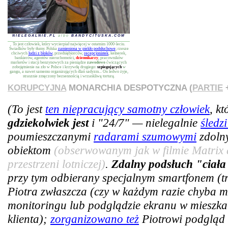
NIELEGALNIE.PL
albo
BANDYCITUSKA.COM
To jest człowiek, który wycierpiał najwięcej w ostatnim 1000-leciu.
Świadków były tłumy. Polska
zamieniona w piekło podsłuchowe
; rzesze
chciwych
ludzi z bloków
, przedsiębiorców,
recepcjonistek
, kelnerek,
bankierów, agentów nieruchomości,
dziennikarzy
, pracowników
marketów i stacji benzynowych za pieniądze
zawodowo
ćwiczących
zobojętnienie na zło w Polsce i krzywdę drugiego:
szpiegujących
w
gangu, a nawet samemu organizujących dlań sadyzm... On ledwo żyje,
strasznie zmęczony bezsennością i wrzaskliwą torturą.
KORUPCYJNA
MONARCHIA DESPOTYCZNA (
PARTIE
+
(To jest
ten niepracujący samotny człowiek
, k
gdziekolwiek jest
i "24/7" — nielegalnie
śledz
poumieszczanymi
radarami szumowymi
zdoln
obiektom
(obserwowanym jak w filmie Matrix 
przestrzeni lotniczej)
.
Zdalny podsłuch "ciała
przy tym odbierany specjalnym smartfonem (tra
Piotra zwłaszcza (czy w każdym razie chyba m
monitoringu lub podglądzie ekranu w mieszkan
klienta);
zorganizowano też
Piotrowi podgląd 