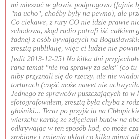
mi mieszać w głowie podprogowo (fajnie b
"na ucho", choćby były na pewno), ale prz
Co ciekawe, z rury CO nie idzie prawie ni
schodowa, skąd radio potrafi iść całkiem g
żadnej z osób bywających na Bogusławskie
zresztą publikuję, więc ci ludzie nie powi
[edit 2013-12-25] Na kilka dni przyjecha
rana temat "nie ma sprawy za seks" (co tu 
niby przyznali się do rzeczy, ale nie wiad
torturach (część może nawet nie uchwyciła
Jednego ze sprawców puszczających to w k
sfotografowałem, zresztą była chyba z rod
głośniki... Teraz po przyjściu na Chłopi
wierzchu kartkę ze zdjęciami butów na obc
odkrywając w ten sposób kod, co może cza
zrobiony i zmienia układ co kilka minut al