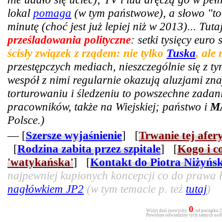
lokal
pomaga
(w tym państwowe), a słowo "tor
minutę (choć jest już lepiej niż w 2013)... Tut
prześladowania polityczne
: setki tysięcy euro
ścisły związek z rządem: nie tylko
Tuska
, ale
przestępczych mediach, nieszczególnie się z t
wespół z nimi regularnie okazują aluzjami zn
torturowaniu i śledzeniu to powszechne zadani
pracowników, także na Wiejskiej; państwo i
M
Polsce.)
— [
Szersze wyjaśnienie
] [
Trwanie tej afer
[
Rodzina zabita przez szpitale
] [
Kogo i c
'watykańska'
] [
Kontakt do Piotra Niżyńs
najpewniej kupionych koncepcji co do prawa ła
nagłówkiem JP2
(w tym temacie p. też
tutaj
)
0
Wizyt dziś (nowych):
, od początku 
Powtórne odwiedziny tych samych osób 