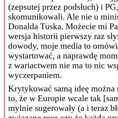
(zepsutej przez podsłuch) i PG, 
skomunikowali. Ale nie u minis
Donalda Tuska. Możecie mi Pańs
wersja historii pierwszy raz sł
dowody, moje media to omówią,
wystartować, a naprawdę mom
z wariactwem nie ma to nic ws
wyczerpaniem.
Krytykować samą ideę można n
to, że w Europie wcale tak [samo
mylnie sugerowały (a i teraz 
związane ręce czy że każda prok