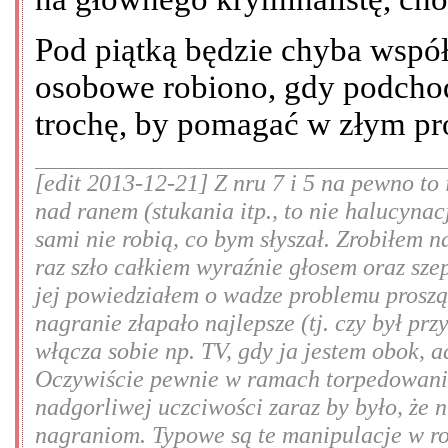
Pod piątką będzie chyba wspó
osobowe robiono, gdy podchod
trochę, by pomagać w złym pro
[edit 2013-12-21] Z nru 7 i 5 na pewno to
nad ranem (stukania itp., to nie halucynac
sami nie robią, co bym słyszał. Zrobiłem n
raz szło całkiem wyraźnie głosem oraz sze
jej powiedziałem o wadze problemu prosząc
nagranie złapało najlepsze (tj. czy był prz
włącza sobie np. TV, gdy ja jestem obok, 
Oczywiście pewnie w ramach torpedowania
nadgorliwej uczciwości zaraz by było, że 
nagraniom. Typowe są te manipulacje w rod