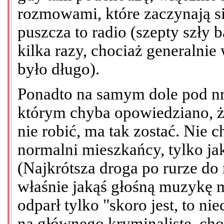
rozmowami, które zaczynają si
puszcza to radio (szepty szły 
kilka razy, chociaż generalnie
było długo).
Ponadto na samym dole pod nre
którym chyba opowiedziano, że
nie robić, ma tak zostać. Nie
normalni mieszkańcy, tylko jaka
(Najkrótsza droga po rurze do
właśnie jakąś głośną muzykę 
odparł tylko "skoro jest, to nie
na głównego kryminalistę, ch