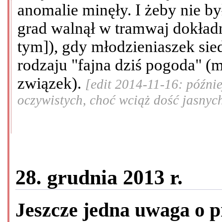
anomalie minęły. I żeby nie b
grad walnął w tramwaj dokładn
tym]), gdy młodzieniaszek sie
rodzaju "fajna dziś pogoda" (m
związek).
[edit 2014-11-16: późni
oczywistych, choć wciąż dość jasnyc
28. grudnia 2013 r.
Jeszcze jedna uwaga o 