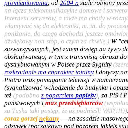
promieniowania
, od
2004 r.
stale robiony prze
na łącza telekomunikacyjne domowe i serwer
Internetu serwerów, a także ma chody w różny
włamywać się do elektroniki, m. in. do proce
poniżanie, do czego dochodzi jeszcze omówiony
dźwiękowy non stop, o czym za chwilę.)
W "cen
stowarzyszonych, jest zatem dostęp na żywo 
obsługiwanego, w tym z transmisją obrazu do 
dystrybuowanym w Polsce przez Sygnity
(szer
rozkradanie ma charakter totalny
i dotyczy n
Piotra oraz pomaganie telewizji w namierzan
(sygnalizować wchodzenie do budynku i opus
też
(podobno
z poparciem
papieży
)
, za PiS i 
państwowych i
mas
przedsiębiorców
(współud
za Tuska taki postęp, że aż podnieśli VAT(!!!))
coraz gorzej
nękany
— na zasadzie masowego 
odzywek (początkowo pod pozorem jakiejś stud