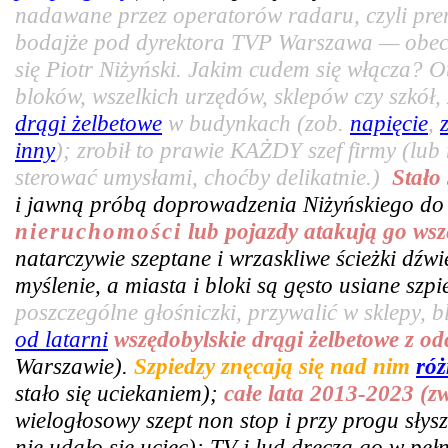
nadawane przez operatorów radaru, czyli pr
bodajże pod dyrektora TVP Warszawa — obecn
się Piotr Niżyński. Jakim cudem się włącza? 
bloków, wszelkich urzędów, sklepów czy szkó
drągi żelbetowe
w budynkach (zob.
napięcie
,
inny
); zrobił to prawie KAŻDY szef firmy (lub
sterować umysłami, choćby delikatnie.)
Stało
i jawną próbą doprowadzenia Niżyńskiego do
nieruchomości
lub pojazdy atakują go wsz
natarczywie szeptane i wrzaskliwe ścieżki dźw
myślenie, a miasta i bloki są gęsto usiane sz
poszczególne głośniczki, przywalić w sklepy, bl
od latarni
wszędobylskie drągi żelbetowe z o
Warszawie).
Szpiedzy znęcają się nad nim
róż
stało się uciekaniem);
całe lata 2013-2023 (z
wielogłosowy szept non stop i przy progu słys
nie udało się uciec); TV i lud dręczą go w pe