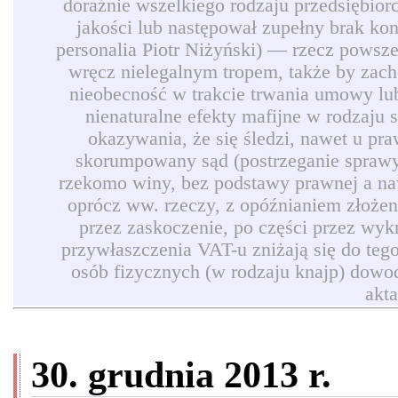
doraźnie wszelkiego rodzaju przedsiębio
jakości lub następował zupełny brak ko
personalia Piotr Niżyński) — rzecz powszec
wręcz nielegalnym tropem, także by zach
nieobecność w trakcie trwania umowy lub
nienaturalne efekty mafijne w rodzaju
okazywania, że się śledzi, nawet u pr
skorumpowany sąd (postrzeganie sprawy 
rzekomo winy, bez podstawy prawnej a naw
oprócz ww. rzeczy, z opóźnianiem złożen
przez zaskoczenie, po części przez wyk
przywłaszczenia VAT-u zniżają się do teg
osób fizycznych (w rodzaju knajp) dowod
akt
30. grudnia 2013 r.