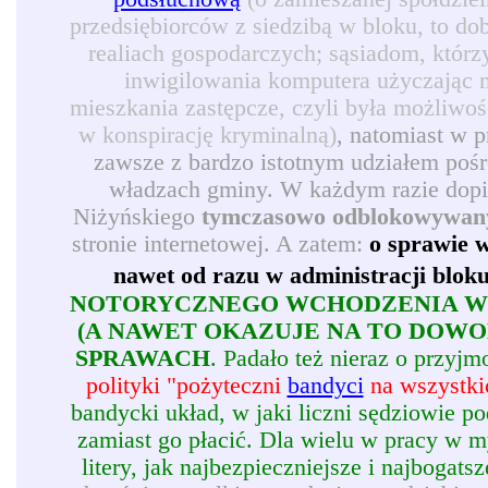
przedsiębiorców z siedzibą w bloku, to d
realiach gospodarczych; sąsiadom, którz
inwigilowania komputera użyczając 
mieszkania zastępcze, czyli była możliwoś
w konspirację kryminalną)
, natomiast w 
zawsze z bardzo istotnym udziałem pośr
władzach gminy. W każdym razie dopie
Niżyńskiego
tymczasowo odblokowywan
stronie internetowej. A zatem:
o sprawie w
nawet od razu w administracji blok
NOTORYCZNEGO WCHODZENIA W 
(A NAWET OKAZUJE NA TO DOW
SPRAWACH
. Padało też nieraz o przy
polityki "pożyteczni
bandyci
na wszystkic
bandycki układ, w jaki liczni sędziowie p
zamiast go płacić. Dla wielu w pracy w my
litery, jak najbezpieczniejsze i najbogatsz