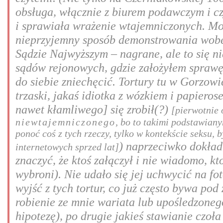
obsługa, włącznie z biurem podawczym i cz
i sprawiała wrażenie wtajemniczonych. Może
nieprzyjemny sposób demonstrowania wobec
Sądzie Najwyższym – nagrane, ale to się n
sądów rejonowych, gdzie założyłem sprawę 
do siebie zniechęcić. Tortury tu w Gorzowi
trzaski, jakaś idiotka z wózkiem i papiero
nawet kłamliwego] się zrobił(?)
[pierwotnie 
niewtajemniczonego
, bo to takimi podstawian
ponoć coś z tych rzeczy, tylko w kontekście seksu,
) naprzeciwko dokład
internetowych sprzed lat]
znaczyć, że ktoś załączył i nie wiadomo, kt
wybroni). Nie udało się jej uchwycić na fot
wyjść z tych tortur, co już często bywa po
robienie ze mnie wariata lub upośledzonego
hipotezę), po drugie jakieś stawianie czoł