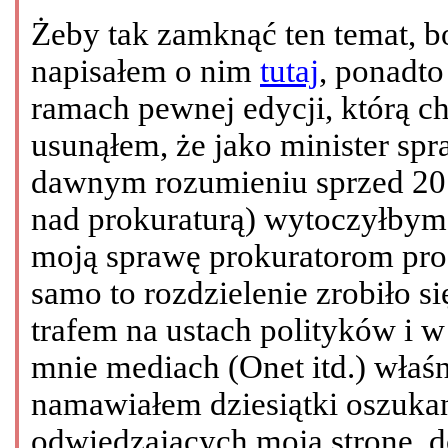
Żeby tak zamknąć ten temat, bo
napisałem o nim
tutaj
, ponadt
ramach pewnej edycji, którą c
usunąłem, że jako minister sp
dawnym rozumieniu sprzed 2010
nad prokuraturą) wytoczyłby
moją sprawę prokuratorom proc
samo to rozdzielenie zrobiło 
trafem na ustach polityków i 
mnie mediach (Onet itd.) właśn
namawiałem dziesiątki oszuka
odwiedzających moją stronę, 