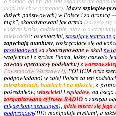
o pomoc, bo np. na 100 osób nikt nie odpisuje
ludzi nie chce pomagać)
.
Masy
szpiegów-prz
dużych państwowych) w Polsce i za granicą —
mąż
", skoordynowani jak armia
(zaczęło się
każdym kroku,
codziennie
, niby to o czym in
miejscach
)
; ostentacyjni,
stosujący teatralne g
zapychają autobusy
, rozkręcające się od ko
prześladowań
są skoordynowane w skali
świ
wzajemnie i z życiem Piotra, jakby czuwało j
zawodu operatorzy podsłuchu) z
warszawskie
Powstańców Warszawy?)
, POLICJA oraz szer
podpowiadano) w całej Polsce za ten podsłuc
mieszkaniach, hotelach i na mieście
,
z pom
pośredników,
właścicieli
i
sąsiadów
, od czego 
zorganizowano cyfrowe RADIO
o zasięgu og
międzykontynentalnym
),
gdzie męczy się jego
podprogowy
(!!!): manipuluje myślami, a tak