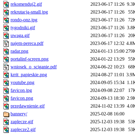
rekomenduj2.gif
2023-06-17 11:26
9.3
rekrutacja-small.jpg
2023-06-17 11:26
55
rondo-onz.jpg
2023-06-17 11:26
72
tygodniki.gif
2023-06-17 11:26
3.8
uwaga.gif
2023-06-17 11:26
20
najem-pereca.pdf
2023-06-17 12:32
4.8
radar.png
2024-01-13 15:00
279
portalinf-screen.png
2024-01-22 13:29
55
wniosek_o_sciganie.pdf
2024-06-22 10:23
68
krrit_papieskie.png
2024-08-27 11:01
3.9
youtube.png
2024-09-05 15:34
1.1
favicon.jpg
2024-09-08 22:07
17
favicon.png
2024-09-13 18:30
2.9
przedawnienie.gif
2024-11-02 13:39
4.0
bannery/
2025-02-08 16:00
zaplecze.gif
2025-12-03 19:38
53
zaplecze2.gif
2025-12-03 19:38
53