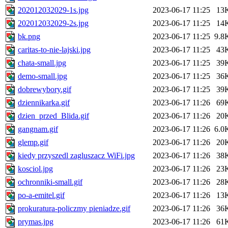
202012032029-1s.jpg
2023-06-17 11:25
13
202012032029-2s.jpg
2023-06-17 11:25
14
bk.png
2023-06-17 11:25
9.8
caritas-to-nie-lajski.jpg
2023-06-17 11:25
43
chata-small.jpg
2023-06-17 11:25
39
demo-small.jpg
2023-06-17 11:25
36
dobrewybory.gif
2023-06-17 11:25
39
dziennikarka.gif
2023-06-17 11:26
69
dzien_przed_Blida.gif
2023-06-17 11:26
20
gangnam.gif
2023-06-17 11:26
6.0
glemp.gif
2023-06-17 11:26
20
kiedy przyszedl zagluszacz WiFi.jpg
2023-06-17 11:26
38
kosciol.jpg
2023-06-17 11:26
23
ochronniki-small.gif
2023-06-17 11:26
28
po-a-emitel.gif
2023-06-17 11:26
13
prokuratura-policzmy pieniadze.gif
2023-06-17 11:26
36
prymas.jpg
2023-06-17 11:26
61