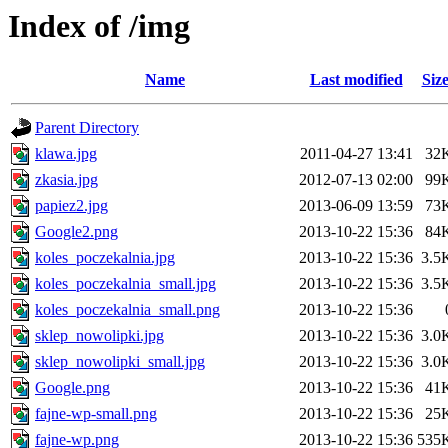
Index of /img
Name
Last modified
Siz
Parent Directory
klawa.jpg
2011-04-27 13:41
32
zkasia.jpg
2012-07-13 02:00
99
papiez2.jpg
2013-06-09 13:59
73
Google2.png
2013-10-22 15:36
84
koles_poczekalnia.jpg
2013-10-22 15:36
3.5
koles_poczekalnia_small.jpg
2013-10-22 15:36
3.5
koles_poczekalnia_small.png
2013-10-22 15:36
sklep_nowolipki.jpg
2013-10-22 15:36
3.0
sklep_nowolipki_small.jpg
2013-10-22 15:36
3.0
Google.png
2013-10-22 15:36
41
fajne-wp-small.png
2013-10-22 15:36
25
fajne-wp.png
2013-10-22 15:36
535