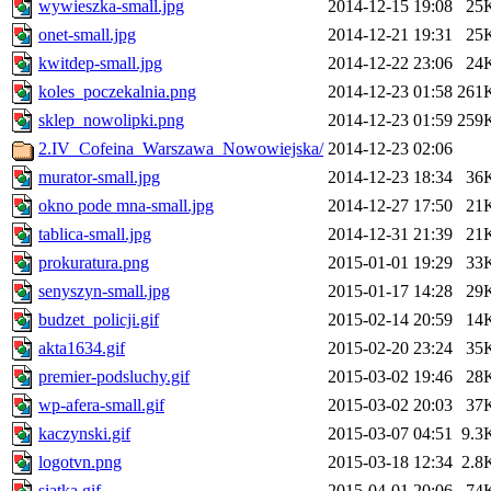
wywieszka-small.jpg
2014-12-15 19:08
25
onet-small.jpg
2014-12-21 19:31
25
kwitdep-small.jpg
2014-12-22 23:06
24
koles_poczekalnia.png
2014-12-23 01:58
261
sklep_nowolipki.png
2014-12-23 01:59
259
2.IV_Cofeina_Warszawa_Nowowiejska/
2014-12-23 02:06
murator-small.jpg
2014-12-23 18:34
36
okno pode mna-small.jpg
2014-12-27 17:50
21
tablica-small.jpg
2014-12-31 21:39
21
prokuratura.png
2015-01-01 19:29
33
senyszyn-small.jpg
2015-01-17 14:28
29
budzet_policji.gif
2015-02-14 20:59
14
akta1634.gif
2015-02-20 23:24
35
premier-podsluchy.gif
2015-03-02 19:46
28
wp-afera-small.gif
2015-03-02 20:03
37
kaczynski.gif
2015-03-07 04:51
9.3
logotvn.png
2015-03-18 12:34
2.8
siatka.gif
2015-04-01 20:06
74