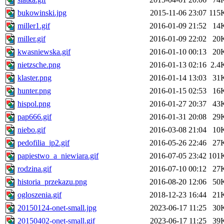
bukowinski.jpg
2015-11-06 23:07
115
miller1.gif
2016-01-09 21:52
14
miller.gif
2016-01-09 22:02
20
kwasniewska.gif
2016-01-10 00:13
20
nietzsche.png
2016-01-13 02:16
2.4
klaster.png
2016-01-14 13:03
31
hunter.png
2016-01-15 02:53
16
hispol.png
2016-01-27 20:37
43
pap666.gif
2016-01-31 20:08
29
niebo.gif
2016-03-08 21:04
10
pedofilia_jp2.gif
2016-05-26 22:46
27
papiestwo_a_niewiara.gif
2016-07-05 23:42
101
rodzina.gif
2016-07-10 00:12
27
historia_przekazu.png
2016-08-20 12:06
50
ogloszenia.gif
2018-12-23 16:44
21
20150124-onet-small.jpg
2023-06-17 11:25
30
20150402-onet-small.gif
2023-06-17 11:25
39