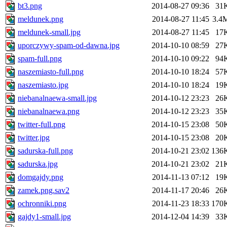
bt3.png
2014-08-27 09:36
31
meldunek.png
2014-08-27 11:45
3.4
meldunek-small.jpg
2014-08-27 11:45
17
uporczywy-spam-od-dawna.jpg
2014-10-10 08:59
27
spam-full.png
2014-10-10 09:22
94
naszemiasto-full.png
2014-10-10 18:24
57
naszemiasto.jpg
2014-10-10 18:24
19
niebanalnaewa-small.jpg
2014-10-12 23:23
26
niebanalnaewa.png
2014-10-12 23:23
35
twitter-full.png
2014-10-15 23:08
50
twitter.jpg
2014-10-15 23:08
20
sadurska-full.png
2014-10-21 23:02
136
sadurska.jpg
2014-10-21 23:02
21
domgajdy.png
2014-11-13 07:12
19
zamek.png.sav2
2014-11-17 20:46
26
ochronniki.png
2014-11-23 18:33
170
gajdy1-small.jpg
2014-12-04 14:39
33