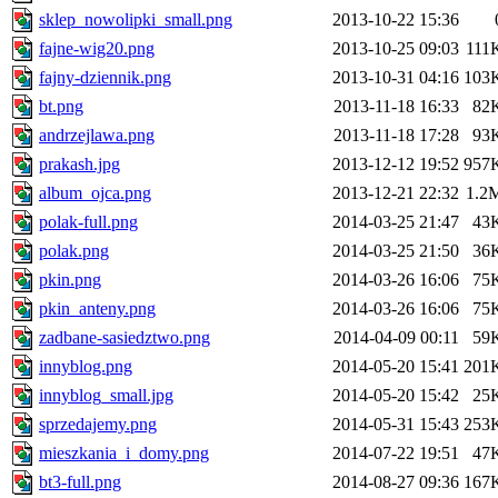
sklep_nowolipki_small.png
2013-10-22 15:36
fajne-wig20.png
2013-10-25 09:03
111
fajny-dziennik.png
2013-10-31 04:16
103
bt.png
2013-11-18 16:33
82
andrzejlawa.png
2013-11-18 17:28
93
prakash.jpg
2013-12-12 19:52
957
album_ojca.png
2013-12-21 22:32
1.2
polak-full.png
2014-03-25 21:47
43
polak.png
2014-03-25 21:50
36
pkin.png
2014-03-26 16:06
75
pkin_anteny.png
2014-03-26 16:06
75
zadbane-sasiedztwo.png
2014-04-09 00:11
59
innyblog.png
2014-05-20 15:41
201
innyblog_small.jpg
2014-05-20 15:42
25
sprzedajemy.png
2014-05-31 15:43
253
mieszkania_i_domy.png
2014-07-22 19:51
47
bt3-full.png
2014-08-27 09:36
167